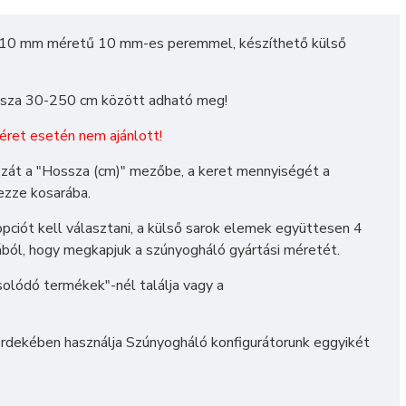
x 10 mm méretű 10 mm-es peremmel, készíthető külső
ossza 30-250 cm között adható meg!
et esetén nem ajánlott!
osszát a "Hossza (cm)" mezőbe, a keret mennyiségét a
ezze kosarába.
opciót kell választani, a külső sarok elemek együttesen 4
zából, hogy megkapjuk a szúnyogháló gyártási méretét.
solódó termékek"-nél találja vagy a
rdekében használja
Szúnyogháló konfigurátorunk
eggyikét