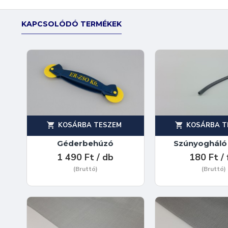
KAPCSOLÓDÓ TERMÉKEK
KOSÁRBA TESZEM
KOSÁRBA T
Géderbehúzó
Szúnyogháló
1 490 Ft / db
180 Ft /
(Bruttó)
(Bruttó)