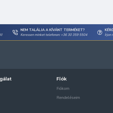
NEM TALÁLJA A KÍVÁNT TERMÉKET?
KÉR
l!
Keressen minket telefonon: +36 30 359 5504
Írjon
gálat
Fiók
Fiókom
Rendeléseim