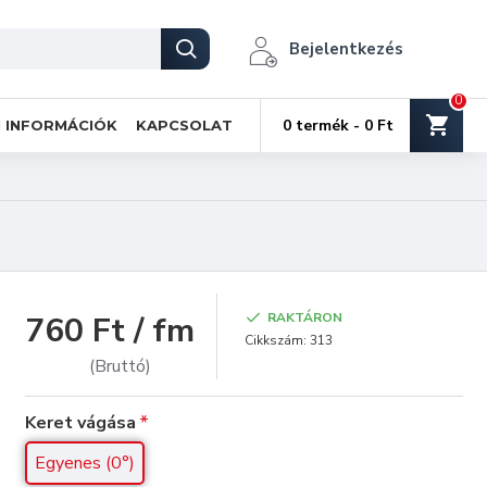
Bejelentkezés
0
0 termék - 0 Ft
I INFORMÁCIÓK
KAPCSOLAT
760 Ft / fm
RAKTÁRON
Cikkszám:
313
(Bruttó)
Keret vágása
Egyenes (0°)