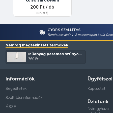
külső sarokelem
200 Ft / db
(Bruttó)
GYORS SZÁLLÍTÁS
Rendelése akár 1-2 munkanapon belül Önné
Nemrég megtekintett termékek
Műanyag peremes szúnyogháló keret (Fehér)
760 Ft
Információk
Ügyfélszol
Segédletek
Kapcsolat
Szállítási információk
Üzletünk
ÁSZF
Nyíregyháza