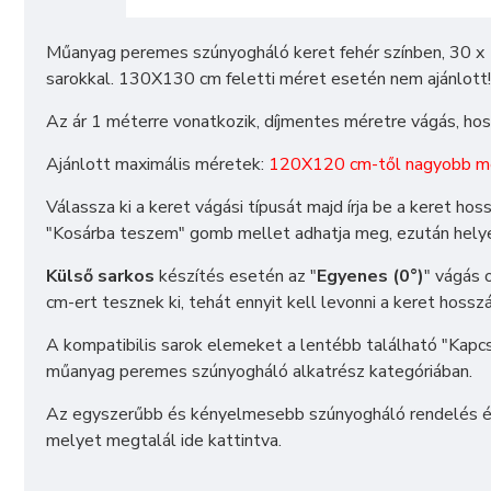
Műanyag peremes szúnyogháló keret fehér színben, 30 
sarokkal. 130X130 cm feletti méret esetén nem ajánlott!
Az ár 1 méterre vonatkozik, díjmentes méretre vágás, h
Ajánlott maximális méretek:
120X120 cm-től nagyobb mér
Válassza ki a keret vágási típusát majd írja be a keret h
"Kosárba teszem" gomb mellet adhatja meg, ezután hely
Külső sarkos
készítés esetén az "
Egyenes (0°)
" vágás 
cm-ert tesznek ki, tehát ennyit kell levonni a keret hoss
A kompatibilis sarok elemeket a lentébb található "Kapc
műanyag peremes szúnyogháló alkatrész
kategóriában.
Az egyszerűbb és kényelmesebb szúnyogháló rendelés é
melyet megtalál
ide kattintva
.