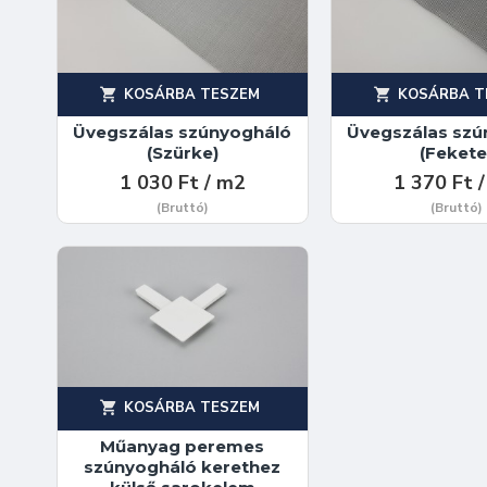
KOSÁRBA TESZEM
KOSÁRBA T
Üvegszálas szúnyogháló
Üvegszálas szú
(Szürke)
(Fekete
1 030 Ft / m2
1 370 Ft 
(Bruttó)
(Bruttó)
KOSÁRBA TESZEM
Műanyag peremes
szúnyogháló kerethez