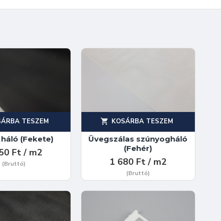
SÁRBA TESZEM
KOSÁRBA TESZEM
 háló (Fekete)
Üvegszálas szúnyogháló
(Fehér)
50 Ft / m2
1 680 Ft / m2
(Bruttó)
(Bruttó)