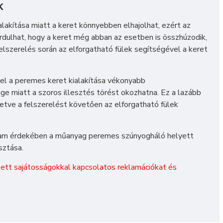
K
kítása miatt a keret könnyebben elhajolhat, ezért az
rdulhat, hogy a keret még abban az esetben is összhúzodik,
elszerelés során az elforgatható fülek segítségével a keret
vel a peremes keret kialakítása vékonyabb
e miatt a szoros illesztés törést okozhatna. Ez a lazább
lletve a felszerelést követően az elforgatható fülek
rtam érdekében a műanyag peremes szúnyogháló helyett
sztása.
zett sajátosságokkal kapcsolatos reklamációkat és