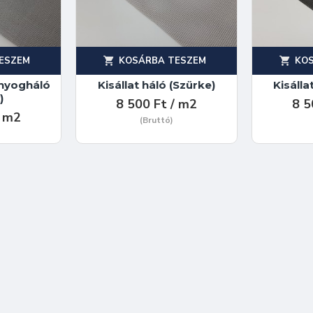
ESZEM
KOSÁRBA TESZEM
KO
nyogháló
Kisállat háló (Szürke)
Kisálla
)
8 500 Ft / m2
8 5
/ m2
(Bruttó)