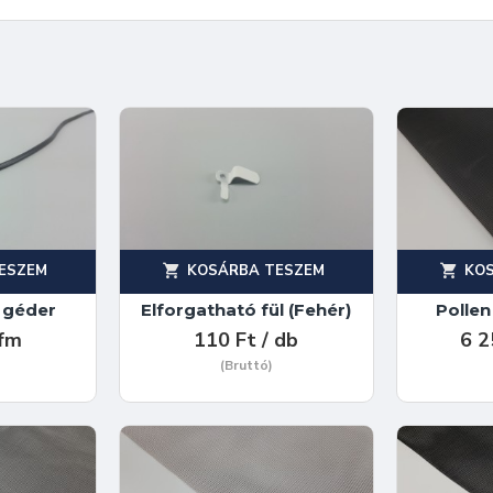
ESZEM
KOSÁRBA TESZEM
KO
 géder
Elforgatható fül (Fehér)
Pollen
 fm
110 Ft / db
6 2
(Bruttó)