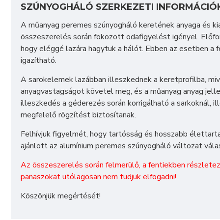
SZÚNYOGHÁLÓ SZERKEZETI INFORMÁCIÓ
A műanyag peremes szúnyogháló keretének anyaga és kiala
összeszerelés során fokozott odafigyelést igényel. Előfo
hogy eléggé lazára hagytuk a hálót. Ebben az esetben a f
igazítható.
A sarokelemek lazábban illeszkednek a keretprofilba, mi
anyagvastagságot követel meg, és a műanyag anyag jelleg
illeszkedés a géderezés során korrigálható a sarkoknál, i
megfelelő rögzítést biztosítanak.
Felhívjuk figyelmét, hogy tartósság és hosszabb életta
ajánlott az alumínium peremes szúnyogháló változat vála
Az összeszerelés során felmerülő, a fentiekben részlete
panaszokat utólagosan nem tudjuk elfogadni!
Köszönjük megértését!