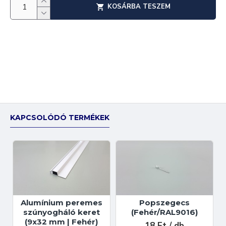
KOSÁRBA TESZEM
KAPCSOLÓDÓ TERMÉKEK
Alumínium peremes
Popszegecs
szúnyogháló keret
(Fehér/RAL9016)
(9x32 mm | Fehér)
18 Ft / db