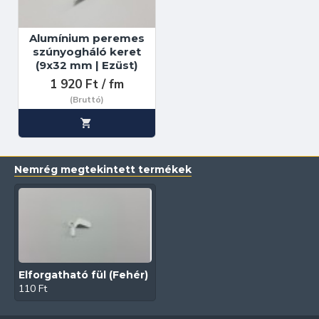
Alumínium peremes
szúnyogháló keret
(9x32 mm | Ezüst)
1 920 Ft / fm
(Bruttó)
Nemrég megtekintett termékek
Elforgatható fül (Fehér)
110 Ft