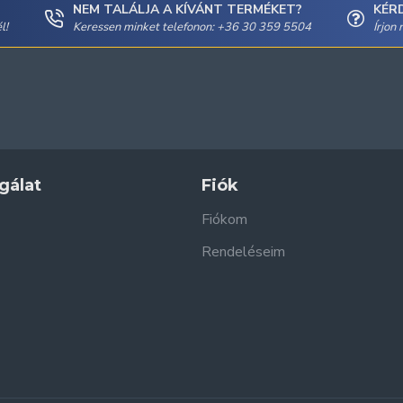
NEM TALÁLJA A KÍVÁNT TERMÉKET?
KÉR
l!
Keressen minket telefonon: +36 30 359 5504
Írjon
gálat
Fiók
Fiókom
Rendeléseim