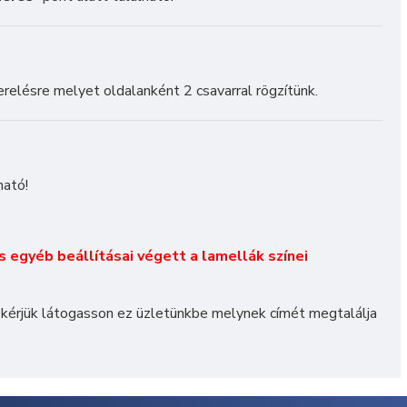
erelésre melyet oldalanként 2 csavarral rögzítünk.
ható!
és egyéb beállításai végett a lamellák színei
 kérjük látogasson ez üzletünkbe melynek címét megtalálja