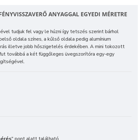
 FÉNYVISSZAVERŐ ANYAGGAL EGYEDI MÉRETRE
l tudjuk fel vagy le húzni így tetszés szerint bárhol
első oldala színes, a kűlső oldala pedig alumínium
árás illetve jobb hőszigetelés érdekében. A mini tokozott
fut továbbá a két függőleges üvegszorítóra egy-egy
egítségével.
érés
" pont alatt található.