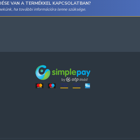
DÉSE VAN A TERMÉKKEL KAPCSOLATBAN?
 nekünk, ha további információra lenne szüksége.