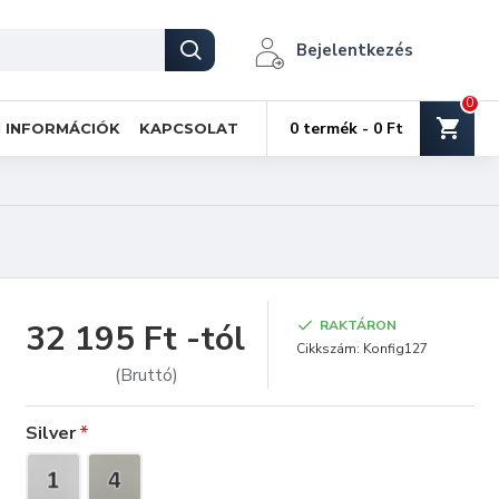
Bejelentkezés
0
0 termék - 0 Ft
I INFORMÁCIÓK
KAPCSOLAT
32 195 Ft -tól
RAKTÁRON
Cikkszám:
Konfig127
(Bruttó)
Silver