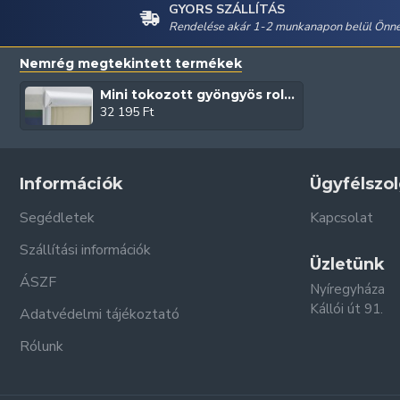
GYORS SZÁLLÍTÁS
Rendelése akár 1-2 munkanapon belül Önné
Nemrég megtekintett termékek
Mini tokozott gyöngyös roletta (Silver)
32 195 Ft
Információk
Ügyfélszol
Segédletek
Kapcsolat
Szállítási információk
Üzletünk
ÁSZF
Nyíregyháza
Kállói út 91.
Adatvédelmi tájékoztató
Rólunk