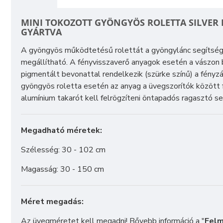
MINI TOKOZOTT GYÖNGYÖS ROLETTA SILVER
GYÁRTVA
A gyöngyös működtetésű rolettát a gyöngylánc segítségéve
megállítható. A fényvisszaverő anyagok esetén a vászon b
pigmentált bevonattal rendelkezik (szürke színű) a fényz
gyöngyös roletta esetén az anyag a üvegszorítók között 
alumínium takarót kell felrögzíteni öntapadós ragasztó s
Megadható méretek:
Szélesség: 30 - 102 cm
Magasság: 30 - 150 cm
Méret megadás:
Az üvegméretet kell megadni! Bővebb információ a "
Felm