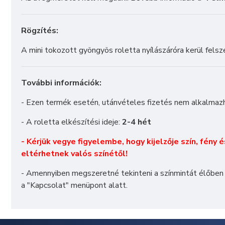
Rögzítés:
A mini tokozott gyöngyös roletta nyílászáróra kerül felsz
További információk:
- Ezen termék esetén, utánvételes fizetés nem alkalmaz
- A roletta elkészítési ideje:
2-4 hét
- Kérjük vegye figyelembe, hogy kijelzője szín, fény 
eltérhetnek valós színétől!
- Amennyiben megszeretné tekinteni a színmintát élőben
a "
Kapcsolat
" menüpont alatt.