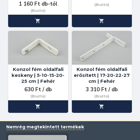
1 160 Ft db-tól
(Bruttó)
(Bruttó)
Konzol fém oldalfali
Konzol fém oldalfali
keskeny | 5-10-15-20-
erősített | 17-20-22-27
25 cm | Fehér
cm | Fehér
630 Ft / db
3 310 Ft / db
(Bruttó)
(Bruttó)
Nemrég megtekintett termékek