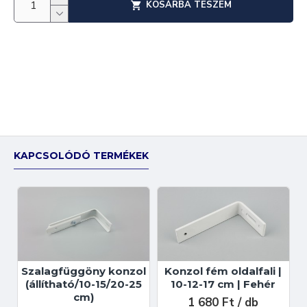
KOSÁRBA TESZEM
KAPCSOLÓDÓ TERMÉKEK
Szalagfüggöny konzol
Konzol fém oldalfali |
(állítható/10-15/20-25
10-12-17 cm | Fehér
cm)
1 680 Ft / db