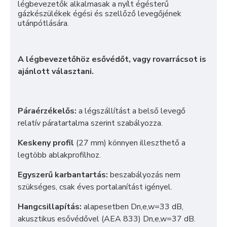
légbevezetők alkalmasak a nyílt égésterű
gázkészülékek égési és szellőző levegőjének
utánpótlására.
A légbevezetőhöz esővédőt, vagy rovarrácsot is
ajánlott választani.
Páraérzékelős:
a légszállítást a belső levegő
relatív páratartalma szerint szabályozza.
Keskeny profil
(27 mm) könnyen illeszthető a
legtöbb ablakprofilhoz.
Egyszerű karbantartás:
beszabályozás nem
szükséges, csak éves portalanítást igényel.
Hangcsillapítás:
alapesetben Dn,e,w=33 dB,
akusztikus esővédővel (AEA 833) Dn,e,w=37 dB.