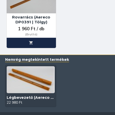
Rovarrács (Aereco
DP0391 | Tölgy)
1 960 Ft / db
(Bruttó)
Nemrég megtekintett termékek
Légbevezető (Aereco EMM 972 | Tölgy | Higroszabályzású)
22 980 Ft