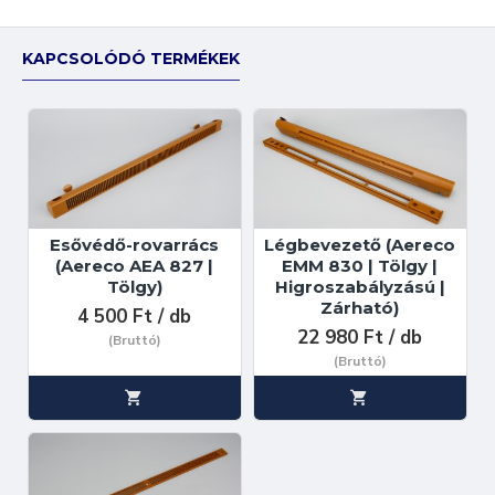
KAPCSOLÓDÓ TERMÉKEK
Esővédő-rovarrács
Légbevezető (Aereco
(Aereco AEA 827 |
EMM 830 | Tölgy |
Tölgy)
Higroszabályzású |
Zárható)
4 500 Ft / db
22 980 Ft / db
(Bruttó)
(Bruttó)