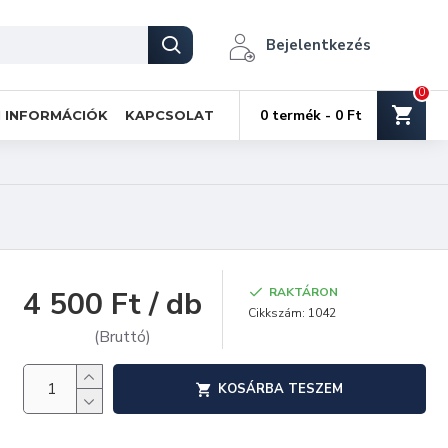
Bejelentkezés
0
0 termék - 0 Ft
I INFORMÁCIÓK
KAPCSOLAT
4 500 Ft / db
RAKTÁRON
Cikkszám:
1042
(Bruttó)
KOSÁRBA TESZEM