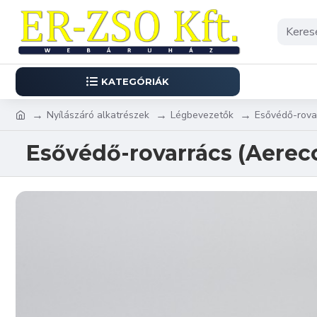
KATEGÓRIÁK
Nyílászáró alkatrészek
Légbevezetők
Esővédő-rova
Esővédő-rovarrács (Aereco