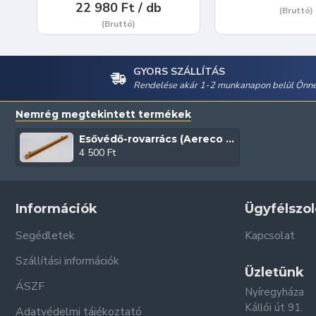
22 980 Ft / db
(Bruttó)
(Bruttó)
GYORS SZÁLLÍTÁS
Rendelése akár 1-2 munkanapon belül Önné
Nemrég megtekintett termékek
Esővédő-rovarrács (Aereco AEA 827 | Tölgy)
4 500 Ft
Információk
Ügyfélszol
Segédletek
Kapcsolat
Szállítási információk
Üzletünk
ÁSZF
Nyíregyháza
Kállói út 91.
Adatvédelmi tájékoztató