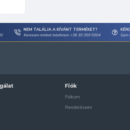
NEM TALÁLJA A KÍVÁNT TERMÉKET?
KÉR
l!
Keressen minket telefonon: +36 30 359 5504
Írjon
gálat
Fiók
Fiókom
Rendeléseim