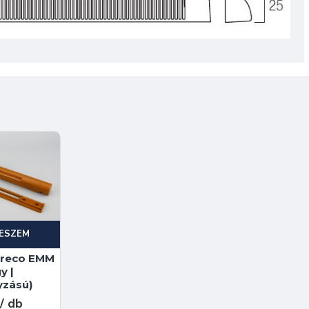
ESZEM
ereco EMM
y |
yzású)
/ db