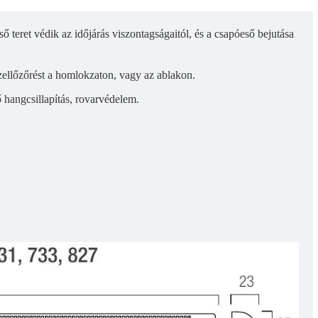
ső teret védik az időjárás viszontagságaitól, és a csapóeső bejutása
szellőzőrést a homlokzaton, vagy az ablakon.
 hangcsillapítás, rovarvédelem.