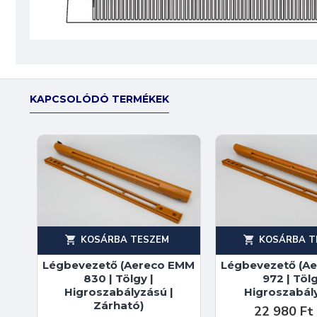
KAPCSOLÓDÓ TERMÉKEK
KOSÁRBA TESZEM
KOSÁRBA T
Légbevezető (Aereco EMM
Légbevezető (A
830 | Tölgy |
972 | Tölg
Higroszabályzású |
Higroszabál
Zárható)
22 980 Ft 