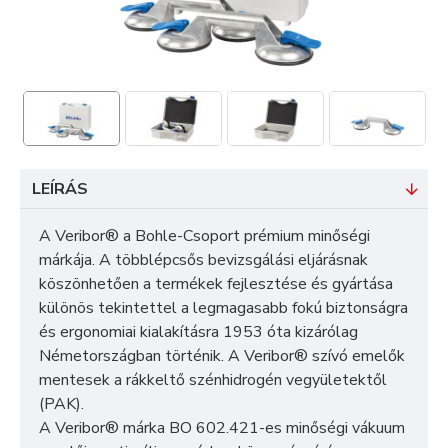
LEÍRÁS
A Veribor® a Bohle-Csoport prémium minőségi
márkája. A többlépcsős bevizsgálási eljárásnak
köszönhetően a termékek fejlesztése és gyártása
különös tekintettel a legmagasabb fokú biztonságra
és ergonomiai kialakításra 1953 óta kizárólag
Németországban történik. A Veribor® szívó emelők
mentesek a rákkeltő szénhidrogén vegyületektől
(PAK).
A Veribor® márka BO 602.421-es minőségi vákuum