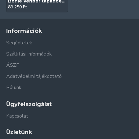
Bohle Veribor tapadóemelő készlet (2 fejes | Alumínium)
89 250 Ft
Információk
Segédletek
Szállítási információk
ÁSZF
Adatvédelmi tájékoztató
Rólunk
Ügyfélszolgálat
Kapcsolat
Üzletünk