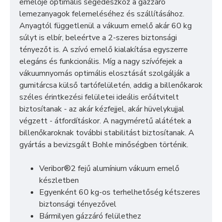
emelője optimális segédeszköz a gázzáró
lemezanyagok felemeléséhez és szállításához.
Anyagtól függetlenül a vákuum emelő akár 60 kg
súlyt is elbír, beleértve a 2-szeres biztonsági
tényezőt is. A szívó emelő kialakítása egyszerre
elegáns és funkcionális. Míg a nagy szívófejek a
vákuumnyomás optimális elosztását szolgálják a
gumitárcsa külső tartófelületén, addig a billenőkarok
széles érintkezési felületei ideális erőátvitelt
biztosítanak - az akár kézfejjel, akár hüvelykujjal
végzett - átfordításkor. A nagyméretű alátétek a
billenőkaroknak további stabilitást biztosítanak. A
gyártás a bevizsgált Bohle minőségben történik.
Veribor®2 fejű alumínium vákuum emelő
készletben
Egyenként 60 kg-os terhelhetőség kétszeres
biztonsági tényezővel
Bármilyen gázzáró felülethez