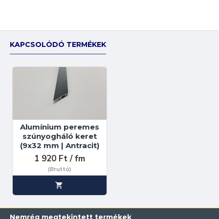
KAPCSOLÓDÓ TERMÉKEK
Alumínium peremes
szúnyogháló keret
(9x32 mm | Antracit)
1 920 Ft / fm
(Bruttó)
Nemrég megtekintett termékek