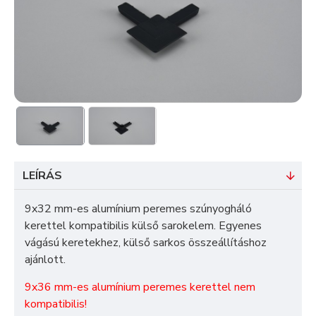
LEÍRÁS
9x32 mm-es alumínium peremes szúnyogháló
kerettel kompatibilis külső sarokelem. Egyenes
vágású keretekhez, külső sarkos összeállításhoz
ajánlott.
9x36 mm-es alumínium peremes kerettel nem
kompatibilis!