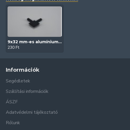
9x32 mm-es alumínium peremes szúnyogháló kerethez külső sarokelem (Antracit)
230 Ft
Információk
Segédletek
Szállítási információk
ÁSZF
Adatvédelmi tájékoztató
Rólunk