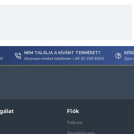
NEM TALÁLJA A KÍVÁNT TERMÉKET?
KÉR
l!
Keressen minket telefonon: +36 30 359 5504
Írjon
gálat
Fiók
Fiókom
Rendeléseim