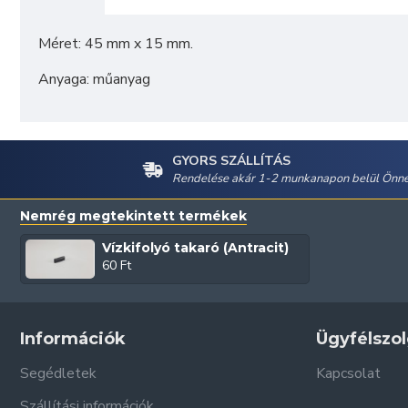
Méret: 45 mm x 15 mm.
Anyaga: műanyag
GYORS SZÁLLÍTÁS
Rendelése akár 1-2 munkanapon belül Önné
Nemrég megtekintett termékek
Vízkifolyó takaró (Antracit)
60 Ft
Információk
Ügyfélszol
Segédletek
Kapcsolat
Szállítási információk