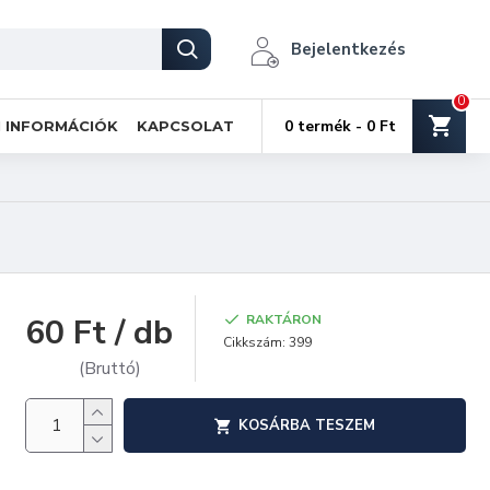
Bejelentkezés
0
0 termék - 0 Ft
I INFORMÁCIÓK
KAPCSOLAT
60 Ft / db
RAKTÁRON
Cikkszám:
399
(Bruttó)
KOSÁRBA TESZEM