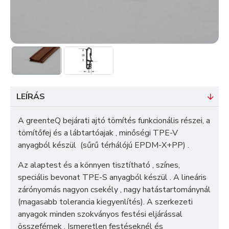
LEÍRÁS
A greenteQ bejárati ajtó tömítés funkcionális részei, a
tömítőfej és a lábtartóajak , minőségi TPE-V
anyagból készül (sűrű térhálójú EPDM-X+PP) .
Az alaptest és a könnyen tisztítható , színes,
speciális bevonat TPE-S anyagból készül . A lineáris
zárónyomás nagyon csekély , nagy hatástartománynál
(magasabb tolerancia kiegyenlítés). A szerkezeti
anyagok minden szokványos festési eljárással
összeférnek . Ismeretlen festéseknél és