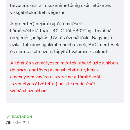
bevonatoknál az összeférhetőség okán, előzetes
vizsgálatokat kell végezni.
A greenteQ bejárati ajtó tömítések
hőmérsékletállóak -40°C-tól +80°C-ig , továbbá
öregedés-, időjárás-,UV- és ózonállóak . Nagyon jó
fizikai tulajdonságokkal rendelkeznek, PVC mentesek
és nem tartalmaznak lágyítót valamint szilikont.
A tömítés személyesen megtekinthető üzletünkben,
de nincs lehetőség azonnali elvitelre, kérjük
amennyiben vásárolni szeretne a tömítésből
(személyes átvétellel) adja le rendelését
webáruházunkban!
RAKTÁRON
Cikkszám:
741