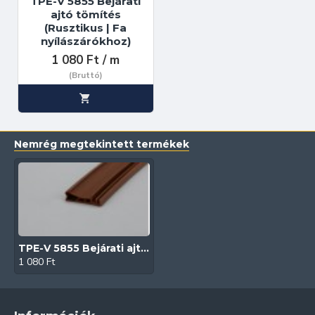
TPE-V 5855 Bejárati
ajtó tömítés
(Rusztikus | Fa
nyílászárókhoz)
1 080 Ft / m
(Bruttó)
Nemrég megtekintett termékek
TPE-V 5855 Bejárati ajtó tömítés (Barna| Fa nyílászárókhoz)
1 080 Ft