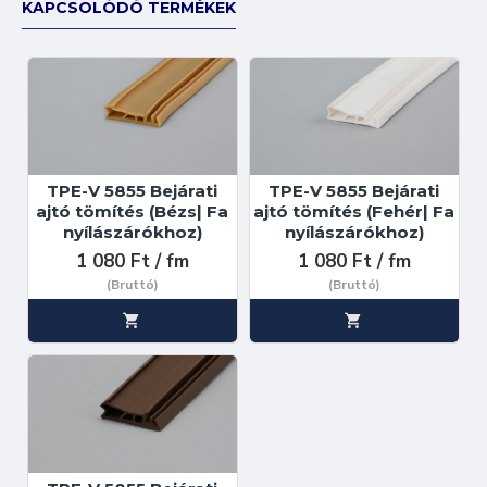
KAPCSOLÓDÓ TERMÉKEK
TPE-V 5855 Bejárati
TPE-V 5855 Bejárati
ajtó tömítés (Bézs| Fa
ajtó tömítés (Fehér| Fa
nyílászárókhoz)
nyílászárókhoz)
1 080 Ft / fm
1 080 Ft / fm
(Bruttó)
(Bruttó)