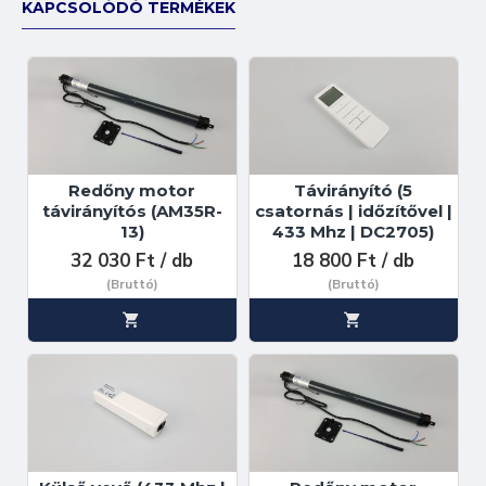
KAPCSOLÓDÓ TERMÉKEK
Redőny motor
Távirányító (5
távirányítós (AM35R-
csatornás | időzítővel |
13)
433 Mhz | DC2705)
32 030 Ft / db
18 800 Ft / db
(Bruttó)
(Bruttó)