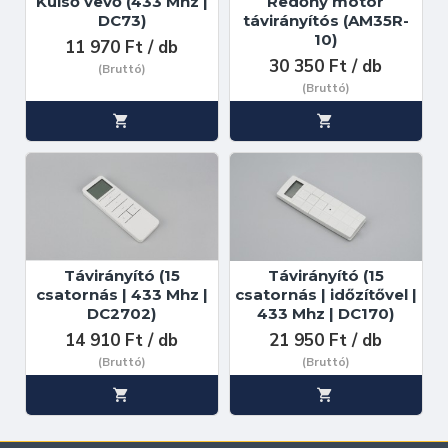
Külső vevő (433 Mhz |
Redőny motor
DC73)
távirányítós (AM35R-
10)
11 970 Ft / db
30 350 Ft / db
(Bruttó)
(Bruttó)
Távirányító (15
Távirányító (15
csatornás | 433 Mhz |
csatornás | időzítővel |
DC2702)
433 Mhz | DC170)
14 910 Ft / db
21 950 Ft / db
(Bruttó)
(Bruttó)