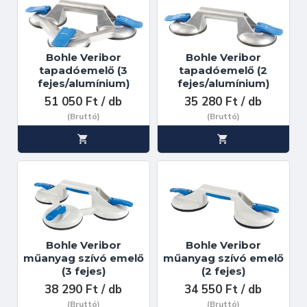
Bohle Veribor
Bohle Veribor
tapadóemelő (3
tapadóemelő (2
fejes/alumínium)
fejes/alumínium)
51 050 Ft / db
35 280 Ft / db
(Bruttó)
(Bruttó)
Bohle Veribor
Bohle Veribor
műanyag szívó emelő
műanyag szívó emelő
(3 fejes)
(2 fejes)
38 290 Ft / db
34 550 Ft / db
(Bruttó)
(Bruttó)