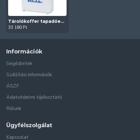
Tárolókoffer tapadóemelőkhöz
33 180 Ft
Információk
Segédletek
Szállítási információk
ÁSZF
Adatvédelmi tájékoztató
Rólunk
Ügyfélszolgálat
Kapcsolat