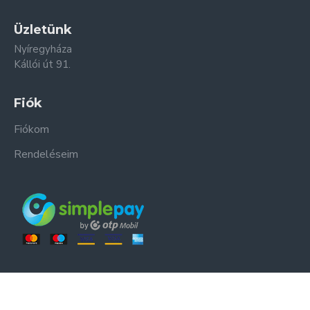
Üzletünk
Nyíregyháza
Kállói út 91.
Fiók
Fiókom
Rendeléseim
ER-ZSO Kft. © Minden jog fenntartva.