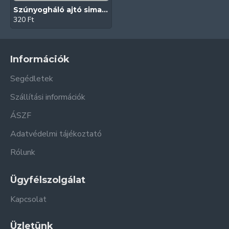
Szúnyogháló ajtó sima talpú visszazárható kilincs (Fekete)
320 Ft
Információk
Segédletek
Szállítási információk
ÁSZF
Adatvédelmi tájékoztató
Rólunk
Ügyfélszolgálat
Kapcsolat
Üzletünk