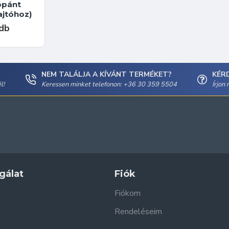
ópánt
ajtóhoz)
 db
NEM TALÁLJA A KÍVÁNT TERMÉKET?
KÉR
l!
Keressen minket telefonon: +36 30 359 5504
Írjon
gálat
Fiók
Fiókom
Rendeléseim