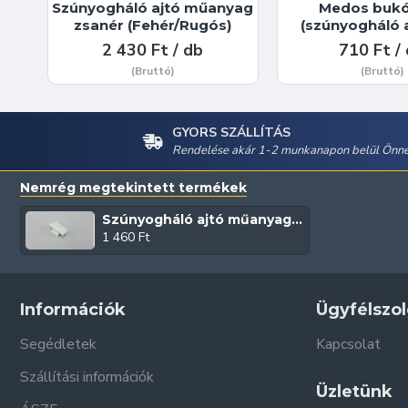
Szúnyogháló ajtó műanyag
Medos buk
zsanér (Fehér/Rugós)
(szúnyogháló 
2 430 Ft / db
710 Ft /
(Bruttó)
(Bruttó)
GYORS SZÁLLÍTÁS
Rendelése akár 1-2 munkanapon belül Önné
Nemrég megtekintett termékek
Szúnyogháló ajtó műanyag zsanér (Fehér)
1 460 Ft
Információk
Ügyfélszol
Segédletek
Kapcsolat
Szállítási információk
Üzletünk