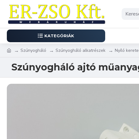
KATEGÓRIÁK
Szúnyogháló
Szúnyogháló alkatrészek
Nyíló kerete
Szúnyogháló ajtó műanyag