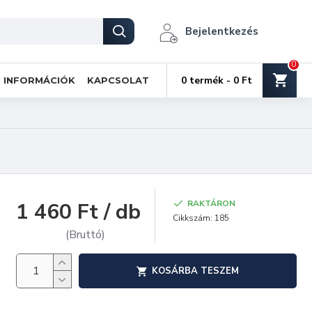
Bejelentkezés
0
0 termék - 0 Ft
I INFORMÁCIÓK
KAPCSOLAT
1 460 Ft / db
RAKTÁRON
Cikkszám:
185
(Bruttó)
KOSÁRBA TESZEM