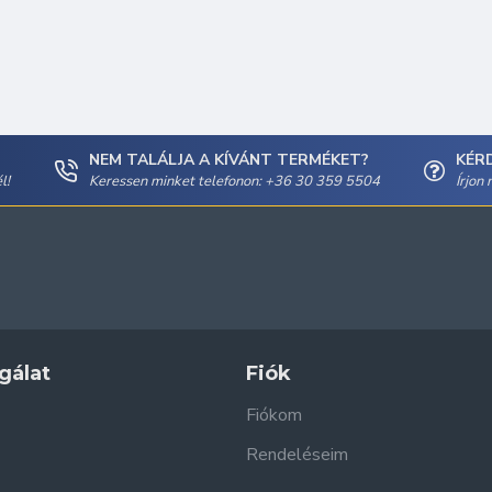
NEM TALÁLJA A KÍVÁNT TERMÉKET?
KÉR
l!
Keressen minket telefonon: +36 30 359 5504
Írjon
gálat
Fiók
Fiókom
Rendeléseim