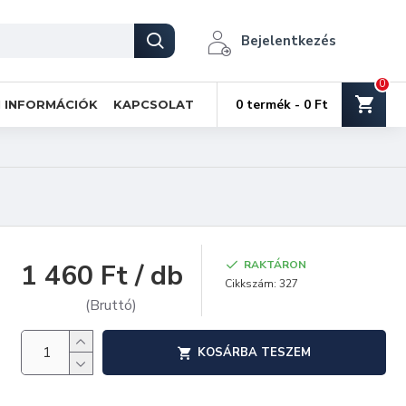
Bejelentkezés
0
0 termék - 0 Ft
I INFORMÁCIÓK
KAPCSOLAT
1 460 Ft / db
RAKTÁRON
Cikkszám:
327
(Bruttó)
KOSÁRBA TESZEM