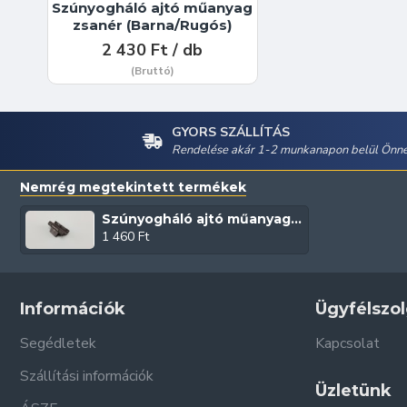
Szúnyogháló ajtó műanyag
zsanér (Barna/Rugós)
2 430 Ft / db
(Bruttó)
GYORS SZÁLLÍTÁS
Rendelése akár 1-2 munkanapon belül Önné
Nemrég megtekintett termékek
Szúnyogháló ajtó műanyag zsanér (Barna)
1 460 Ft
Információk
Ügyfélszol
Segédletek
Kapcsolat
Szállítási információk
Üzletünk