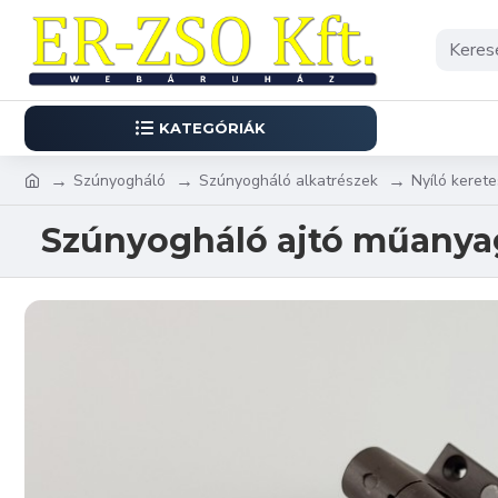
KATEGÓRIÁK
Szúnyogháló
Szúnyogháló alkatrészek
Nyíló kerete
Szúnyogháló ajtó műanyag