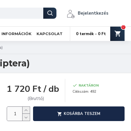
Bejelentkezés
0
0 termék - 0 Ft
I INFORMÁCIÓK
KAPCSOLAT
a)
iptera)
1 720 Ft / db
RAKTÁRON
Cikkszám:
492
(Bruttó)
KOSÁRBA TESZEM