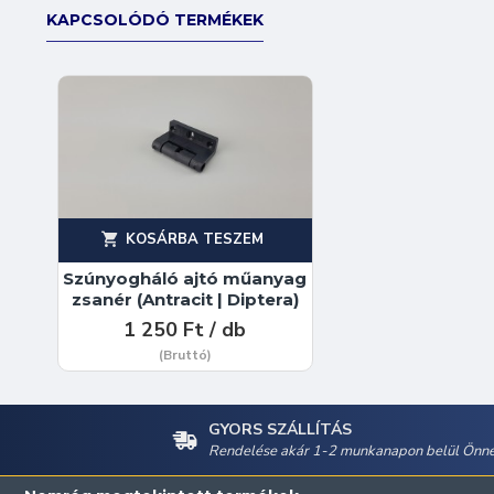
KAPCSOLÓDÓ TERMÉKEK
KOSÁRBA TESZEM
Szúnyogháló ajtó műanyag
zsanér (Antracit | Diptera)
1 250 Ft / db
(Bruttó)
GYORS SZÁLLÍTÁS
Rendelése akár 1-2 munkanapon belül Önné