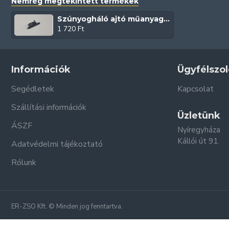
Nemrég megtekintett termékek
Szúnyogháló ajtó műanyag zsanér (Antracit | Rugós | Diptera)
1 720 Ft
Információk
Ügyfélszol
Segédletek
Kapcsolat
Szállítási információk
Üzletünk
ÁSZF
Nyíregyháza
Kállói út 91.
Adatvédelmi tájékoztató
Rólunk
ER-ZSO Kft. © Minden jog fenntartva.