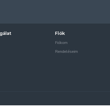
gálat
Fiók
Fiókom
Rendeléseim