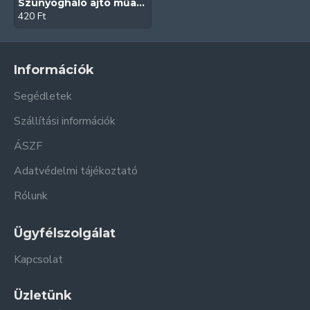
Szúnyogháló ajtó műanyag forgózsanér (Fehér)
420 Ft
Információk
Segédletek
Szállítási információk
ÁSZF
Adatvédelmi tájékoztató
Rólunk
Ügyfélszolgálat
Kapcsolat
Üzletünk