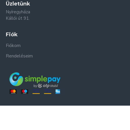
Üzletünk
Nyíregyháza
Kállói út 91.
Fiók
Fiókom
Rendeléseim
ER-ZSO Kft. © Minden jog fenntartva.