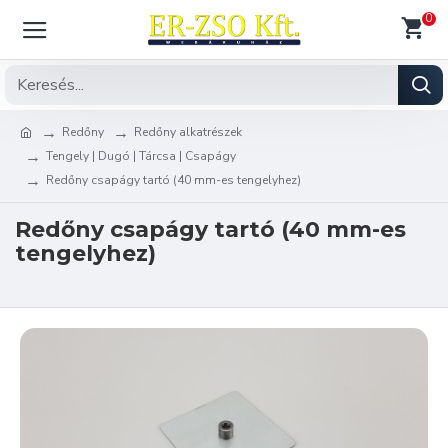
0
Redőny
Redőny alkatrészek
Tengely | Dugó | Tárcsa | Csapágy
Redőny csapágy tartó (40 mm-es tengelyhez)
Redőny csapágy tartó (40 mm-es
tengelyhez)