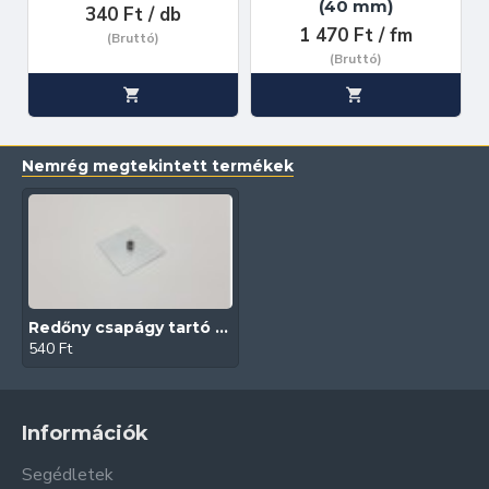
(40 mm)
340 Ft / db
1 470 Ft / fm
(Bruttó)
(Bruttó)
Nemrég megtekintett termékek
Redőny csapágy tartó (40 mm-es tengelyhez)
540 Ft
Információk
Segédletek