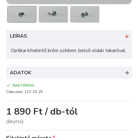
LEÍRÁS
Optikai kitekintő króm színben, belső oldali takaróval.
ADATOK
RAKTÁRON
Cikkszám:
117-15-25
1 890 Ft / db-tól
(Bruttó)
Kitekintő mérete