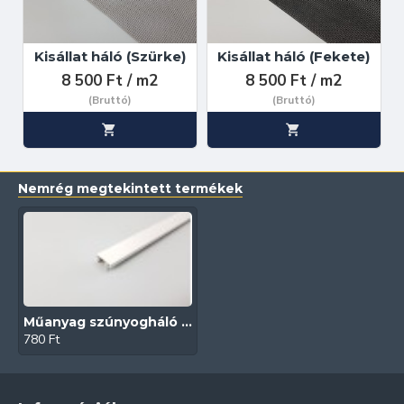
Kisállat háló (Szürke)
Kisállat háló (Fekete)
8 500 Ft / m2
8 500 Ft / m2
(Bruttó)
(Bruttó)
Nemrég megtekintett termékek
Műanyag szúnyogháló keret (Fehér)
780 Ft