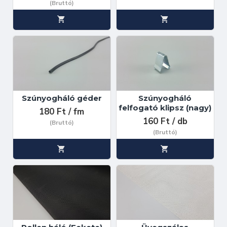
(Bruttó)
Szúnyogháló géder
Szúnyogháló
felfogató klipsz (nagy)
180 Ft / fm
160 Ft / db
(Bruttó)
(Bruttó)