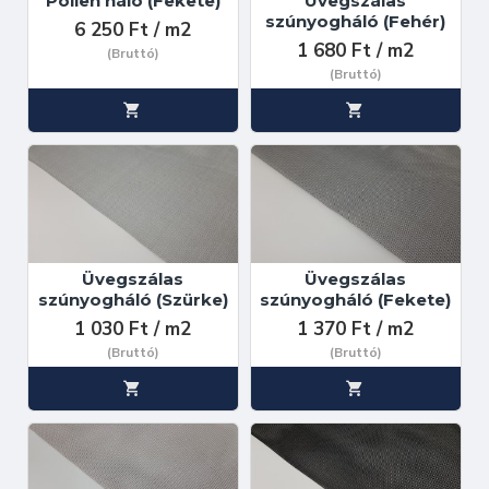
Pollen háló (Fekete)
Üvegszálas
szúnyogháló (Fehér)
6 250 Ft / m2
1 680 Ft / m2
(Bruttó)
(Bruttó)
Üvegszálas
Üvegszálas
szúnyogháló (Szürke)
szúnyogháló (Fekete)
1 030 Ft / m2
1 370 Ft / m2
(Bruttó)
(Bruttó)