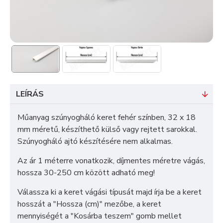
LEÍRÁS
Műanyag szúnyogháló keret fehér színben, 32 x 18
mm méretű, készíthető külső vagy rejtett sarokkal.
Szúnyogháló ajtó készítésére nem alkalmas.
Az ár 1 méterre vonatkozik, díjmentes méretre vágás,
hossza 30-250 cm között adható meg!
Válassza ki a keret vágási típusát majd írja be a keret
hosszát a "Hossza (cm)" mezőbe, a keret
mennyiségét a "Kosárba teszem" gomb mellet