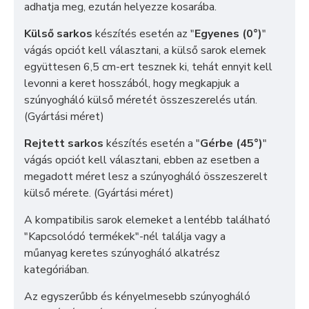
adhatja meg, ezután helyezze kosarába.
Külső sarkos
készítés esetén az "
Egyenes (0°)
"
vágás opciót kell választani, a külső sarok elemek
együttesen 6,5 cm-ert tesznek ki, tehát ennyit kell
levonni a keret hosszából, hogy megkapjuk a
szúnyogháló külső méretét összeszerelés után.
(Gyártási méret)
Rejtett sarkos
készítés esetén a "
Gérbe (45°)
"
vágás opciót kell választani, ebben az esetben a
megadott méret lesz a szúnyogháló összeszerelt
külső mérete. (Gyártási méret)
A kompatibilis sarok elemeket a lentébb található
"Kapcsolódó termékek"-nél találja vagy a
műanyag keretes szúnyogháló alkatrész
kategóriában.
Az egyszerűbb és kényelmesebb szúnyogháló