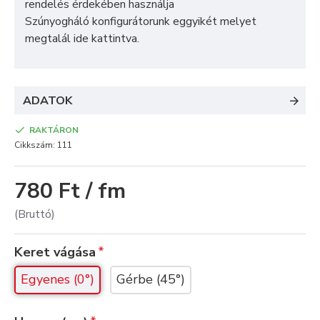
rendelés érdekében használja
Szúnyogháló konfigurátorunk
eggyikét melyet
megtalál
ide kattintva
.
ADATOK
RAKTÁRON
Cikkszám:
111
780 Ft / fm
(Bruttó)
Keret vágása
Egyenes (0°)
Gérbe (45°)