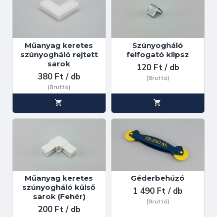
Műanyag keretes
Szúnyogháló
szúnyogháló rejtett
felfogató klipsz
sarok
120 Ft / db
380 Ft / db
(Bruttó)
(Bruttó)
Műanyag keretes
Géderbehúzó
szúnyogháló külső
1 490 Ft / db
sarok (Fehér)
(Bruttó)
200 Ft / db