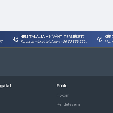
NEM TALÁLJA A KÍVÁNT TERMÉKET?
KÉR
l!
Keressen minket telefonon: +36 30 359 5504
Írjon
gálat
Fiók
Fiókom
Rendeléseim