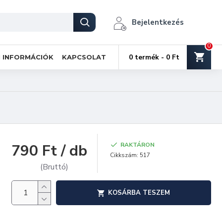
Bejelentkezés
0
0 termék - 0 Ft
I INFORMÁCIÓK
KAPCSOLAT
790 Ft / db
RAKTÁRON
Cikkszám:
517
(Bruttó)
KOSÁRBA TESZEM