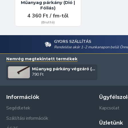
Műanyag párkány (Dió |
Fóliás)
4 360 Ft / fm-től
(Bruttó)
GYORS SZÁLLÍTÁS
Rendelése akár 1-2 munkanapon belül Önné
Nemrég megtekintett termékek
Műanyag párkány végzáró (Dió)
790 Ft
Információk
Ügyfélszol
Segédletek
Kapcsolat
Szállítási információk
Üzletünk