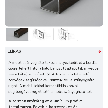
LEÍRÁS
A mobil szúnyogháló tokban helyezkedik el a bordás
csőre tekert háló, a háló behúzott állapotában védve
van a kűlső sérülésektől. A tok végén található
tokvégek segítségével, "húzzuk fel" a szúnyogháló
rugót. A mobil tokkal kompatibilis konzol
segítségével rögzíthető a mobil szúnyogháló tok.
A termék kizárólag az alumínium profilt
tartalmazza. Egyéb alkatrészeket és