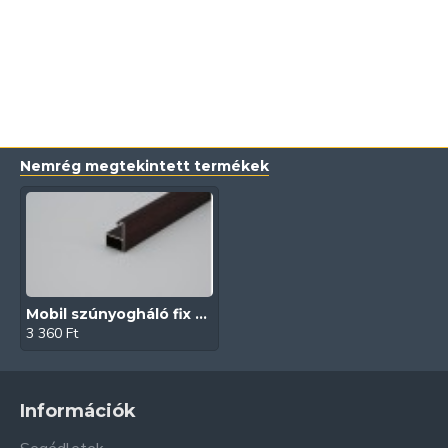
Nemrég megtekintett termékek
Mobil szúnyogháló fix akasztó (Mahagóni | Ablak | Diptera)
3 360 Ft
Információk