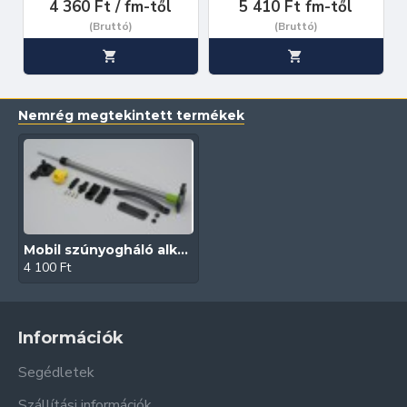
4 360 Ft / fm-től
5 410 Ft fm-től
(Bruttó)
(Bruttó)
Nemrég megtekintett termékek
Mobil szúnyogháló alkatrész szett (Antracit | Ajtóhoz | Diptera)
4 100 Ft
Információk
Segédletek
Szállítási információk