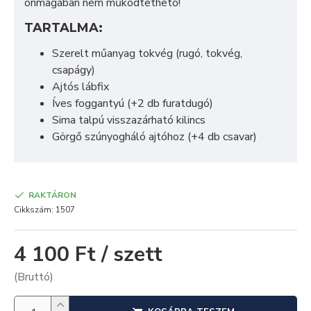
önmagában nem működtethető!
TARTALMA:
Szerelt műanyag tokvég (rugó, tokvég,
csapágy)
Ajtós lábfix
Íves foggantyú (+2 db furatdugó)
Sima talpú visszazárható kilincs
Görgő szúnyogháló ajtóhoz (+4 db csavar)
RAKTÁRON
Cikkszám:
1507
4 100 Ft / szett
(Bruttó)