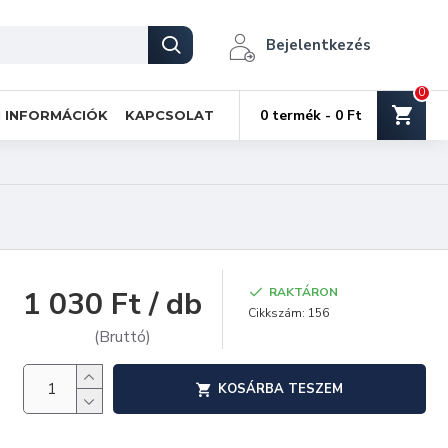
Bejelentkezés
0
0 termék - 0 Ft
I INFORMÁCIÓK
KAPCSOLAT
1 030 Ft / db
RAKTÁRON
Cikkszám:
156
(Bruttó)
KOSÁRBA TESZEM