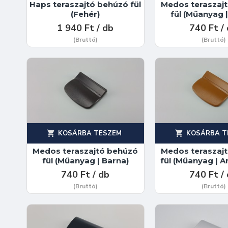
Haps teraszajtó behúzó fül
Medos teraszaj
(Fehér)
fül (Műanyag 
1 940 Ft / db
740 Ft /
(Bruttó)
(Bruttó)
KOSÁRBA TESZEM
KOSÁRBA T
Medos teraszajtó behúzó
Medos teraszaj
fül (Műanyag | Barna)
fül (Műanyag | A
740 Ft / db
740 Ft /
(Bruttó)
(Bruttó)