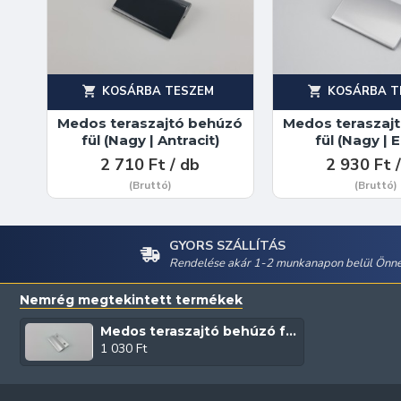
KOSÁRBA TESZEM
KOSÁRBA T
Medos teraszajtó behúzó
Medos teraszaj
fül (Nagy | Antracit)
fül (Nagy | 
2 710 Ft / db
2 930 Ft 
(Bruttó)
(Bruttó)
GYORS SZÁLLÍTÁS
Rendelése akár 1-2 munkanapon belül Önné
Nemrég megtekintett termékek
Medos teraszajtó behúzó fül (Közepes | Ezüst)
1 030 Ft