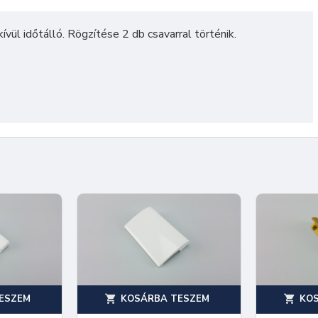
vül időtálló. Rögzítése 2 db csavarral történik.
ESZEM
KOSÁRBA TESZEM
KO