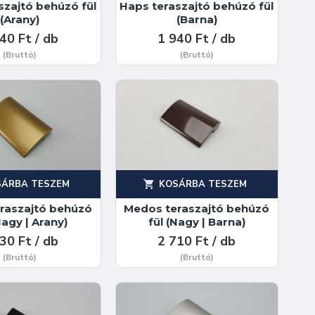
szajtó behúzó fül
Haps teraszajtó behúzó fül
(Arany)
(Barna)
40 Ft / db
1 940 Ft / db
(Bruttó)
(Bruttó)
SÁRBA TESZEM
KOSÁRBA TESZEM
raszajtó behúzó
Medos teraszajtó behúzó
Nagy | Arany)
fül (Nagy | Barna)
30 Ft / db
2 710 Ft / db
(Bruttó)
(Bruttó)