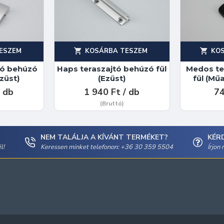
ESZEM
KOSÁRBA TESZEM
KO
tó behúzó
Haps teraszajtó behúzó fül
Medos te
Ezüst)
(Ezüst)
fül (Mű
/ db
1 940 Ft / db
74
(Bruttó)
NEM TALÁLJA A KÍVÁNT TERMÉKET?
KÉR
l!
Keressen minket telefonon: +36 30 359 5504
Írjon