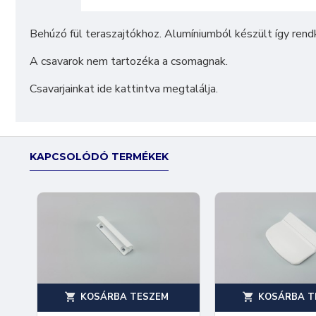
Behúzó fül teraszajtókhoz. Alumíniumból készült így rendkí
A csavarok nem tartozéka a csomagnak.
Csavarjainkat ide kattintva megtalálja
.
KAPCSOLÓDÓ TERMÉKEK
KOSÁRBA TESZEM
KOSÁRBA T