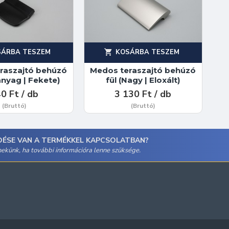
SÁRBA TESZEM
KOSÁRBA TESZEM
raszajtó behúzó
Medos teraszajtó behúzó
anyag | Fekete)
fül (Nagy | Eloxált)
0 Ft / db
3 130 Ft / db
(Bruttó)
(Bruttó)
DÉSE VAN A TERMÉKKEL KAPCSOLATBAN?
 nekünk, ha további információra lenne szüksége.