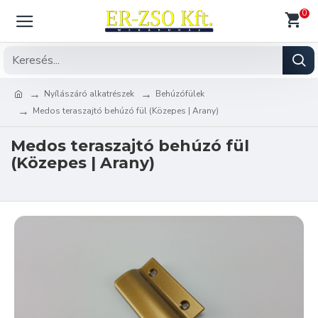
0
Nyílászáró alkatrészek
Behúzófülek
Medos teraszajtó behúzó fül (Közepes | Arany)
Medos teraszajtó behúzó fül
(Közepes | Arany)