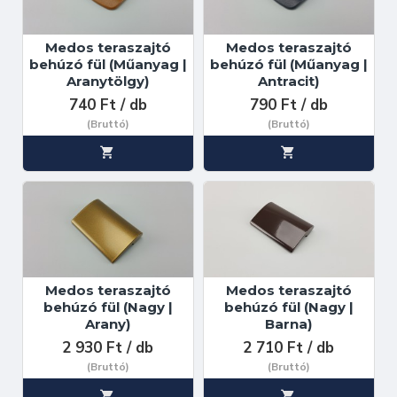
Medos teraszajtó
Medos teraszajtó
behúzó fül (Műanyag |
behúzó fül (Műanyag |
Aranytölgy)
Antracit)
740 Ft / db
790 Ft / db
(Bruttó)
(Bruttó)
Medos teraszajtó
Medos teraszajtó
behúzó fül (Nagy |
behúzó fül (Nagy |
Arany)
Barna)
2 930 Ft / db
2 710 Ft / db
(Bruttó)
(Bruttó)