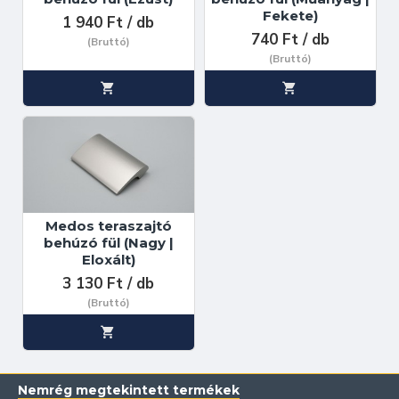
Fekete)
1 940 Ft / db
740 Ft / db
(Bruttó)
(Bruttó)
Medos teraszajtó
behúzó fül (Nagy |
Eloxált)
3 130 Ft / db
(Bruttó)
Nemrég megtekintett termékek