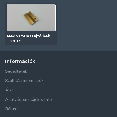
Medos teraszajtó behúzó fül (Közepes | Arany)
1 030 Ft
Információk
Segédletek
Szállítási információk
ÁSZF
Adatvédelmi tájékoztató
Rólunk