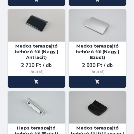
Medos teraszajtó
Medos teraszajtó
behúzó fül (Nagy |
behúzó fül (Nagy |
Antracit)
Ezüst)
2 710 Ft / db
2 930 Ft / db
(Bruttó)
(Bruttó)
Haps teraszajtó
Medos teraszajtó
behúzó fül (Ezüst)
behúzó fül (Műanyag |