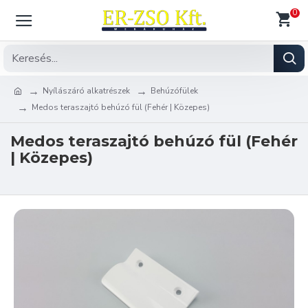
0
Nyílászáró alkatrészek
Behúzófülek
Medos teraszajtó behúzó fül (Fehér | Közepes)
Medos teraszajtó behúzó fül (Fehér
| Közepes)