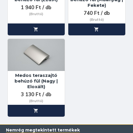
Fekete)
1 940 Ft / db
740 Ft / db
(Bruttó)
(Bruttó)
Medos teraszajtó
behúzó fül (Nagy |
Eloxált)
3 130 Ft / db
(Bruttó)
Nemrég megtekintett termékek