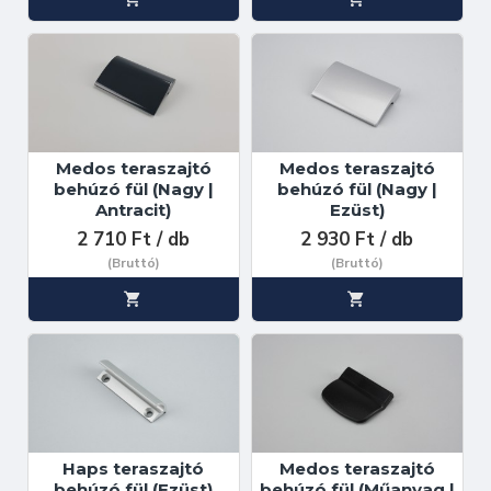
Medos teraszajtó
Medos teraszajtó
behúzó fül (Nagy |
behúzó fül (Nagy |
Antracit)
Ezüst)
2 710 Ft / db
2 930 Ft / db
(Bruttó)
(Bruttó)
Haps teraszajtó
Medos teraszajtó
behúzó fül (Ezüst)
behúzó fül (Műanyag |