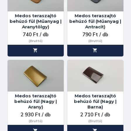
Medos teraszajtó
Medos teraszajtó
behúzó fül (Műanyag |
behúzó fül (Műanyag |
Aranytölgy)
Antracit)
740 Ft / db
790 Ft / db
(Bruttó)
(Bruttó)
Medos teraszajtó
Medos teraszajtó
behúzó fül (Nagy |
behúzó fül (Nagy |
Arany)
Barna)
2 930 Ft / db
2 710 Ft / db
(Bruttó)
(Bruttó)