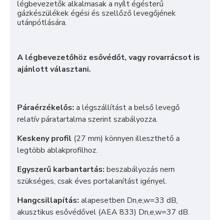
légbevezetők alkalmasak a nyílt égésterű
gázkészülékek égési és szellőző levegőjének
utánpótlására.
A légbevezetőhöz esővédőt, vagy rovarrácsot is
ajánlott választani.
Páraérzékelős:
a légszállítást a belső levegő
relatív páratartalma szerint szabályozza.
Keskeny profil
(27 mm) könnyen illeszthető a
legtöbb ablakprofilhoz.
Egyszerű karbantartás:
beszabályozás nem
szükséges, csak éves portalanítást igényel.
Hangcsillapítás:
alapesetben Dn,e,w=33 dB,
akusztikus esővédővel (AEA 833) Dn,e,w=37 dB.