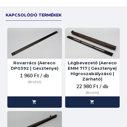
KAPCSOLÓDÓ TERMÉKEK
Rovarrács (Aereco
Légbevezető (Aereco
DP0392 | Gesztenye)
EMM 717 | Gesztenye|
Higroszabályzású |
1 960 Ft / db
Zárható)
(Bruttó)
22 980 Ft / db
(Bruttó)