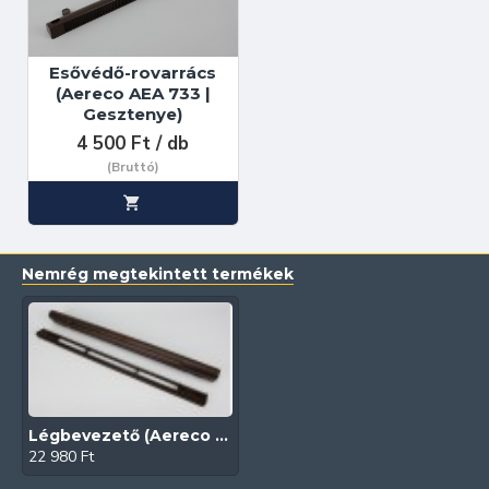
Esővédő-rovarrács
(Aereco AEA 733 |
Gesztenye)
4 500 Ft / db
(Bruttó)
Nemrég megtekintett termékek
Légbevezető (Aereco EMM 973 | Gesztenye| Higroszabályzású)
22 980 Ft