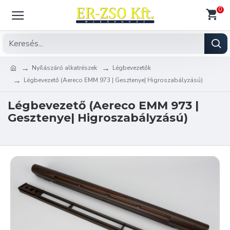
0
Nyílászáró alkatrészek
Légbevezetők
Légbevezető (Aereco EMM 973 | Gesztenye| Higroszabályzású)
Légbevezető (Aereco EMM 973 |
Gesztenye| Higroszabályzású)