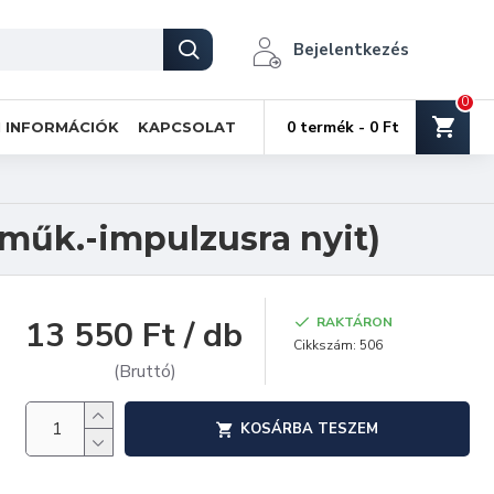
Bejelentkezés
0
0 termék - 0 Ft
I INFORMÁCIÓK
KAPCSOLAT
műk.-impulzusra nyit)
13 550 Ft / db
RAKTÁRON
Cikkszám:
506
(Bruttó)
KOSÁRBA TESZEM