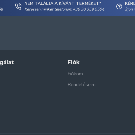
NEM TALÁLJA A KÍVÁNT TERMÉKET?
KÉR
l!
Keressen minket telefonon: +36 30 359 5504
Írjon
gálat
Fiók
Fiókom
Rendeléseim