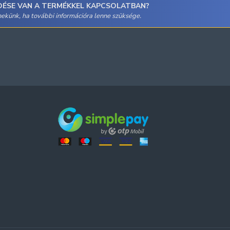
DÉSE VAN A TERMÉKKEL KAPCSOLATBAN?
 nekünk, ha további információra lenne szüksége.