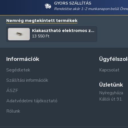
GYORS SZÁLLÍTÁS
Rendelése akár 1-2 munkanapon belül Önné
Nemrég megtekintett termékek
Kiakasztható elektromos zárlemez (L-R 8-12 VAC/norm.műk.-impulzusra nyit)
13 550 Ft
Információk
Ügyfélszol
Segédletek
Kapcsolat
Szállítási információk
Üzletünk
ÁSZF
Nyíregyháza
Kállói út 91.
Adatvédelmi tájékoztató
Rólunk