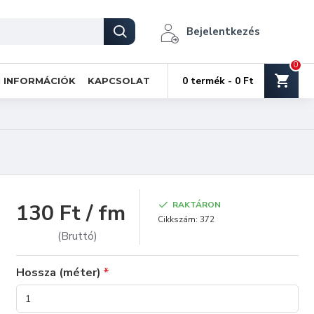
Bejelentkezés
0
0 termék - 0 Ft
I INFORMÁCIÓK
KAPCSOLAT
130 Ft / fm
RAKTÁRON
Cikkszám:
372
(Bruttó)
Hossza (méter)