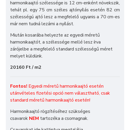
harmonikaajtó szélessége is 12 cm-enként növekszik,
tehát pl. egy 75 cm széles ajtónyílás esetén 82 cm
szélességú ajtó lesz a megfelelő ugyanis a 70 cm-es
már nem tudná lezárni a nyílást.
Miután kosarába helyezte az egyedi méretű
harmonikaajtót, a szélessége mellé lesz írva
zárójelbe a megfelelő standard szélességű méret
melyet küldünk.
20160 Ft / m2
Fontos!
Egyedi méretű harmonikaajtó esetén
utánvételes fizetési opció nem választható, csak
standard méretű harmonikaajtó esetén!
Harmonikaajtó rögzítéséhez szükséges
csavarok
NEM
tartozéka a csomagnak.
Csavarokat ide kattintva megtalálja