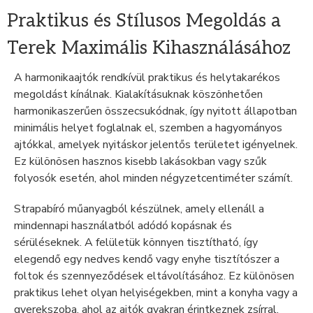
Praktikus és Stílusos Megoldás a
Terek Maximális Kihasználásához
A harmonikaajtók rendkívül praktikus és helytakarékos
megoldást kínálnak. Kialakításuknak köszönhetően
harmonikaszerűen összecsukódnak, így nyitott állapotban
minimális helyet foglalnak el, szemben a hagyományos
ajtókkal, amelyek nyitáskor jelentős területet igényelnek.
Ez különösen hasznos kisebb lakásokban vagy szűk
folyosók esetén, ahol minden négyzetcentiméter számít.
Strapabíró műanyagból készülnek, amely ellenáll a
mindennapi használatból adódó kopásnak és
sérüléseknek. A felületük könnyen tisztítható, így
elegendő egy nedves kendő vagy enyhe tisztítószer a
foltok és szennyeződések eltávolításához. Ez különösen
praktikus lehet olyan helyiségekben, mint a konyha vagy a
gyerekszoba, ahol az ajtók gyakran érintkeznek zsírral,