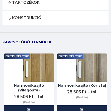
TARTOZÉKOK
KONSTRUKCIÓ
KAPCSOLÓDÓ TERMÉKEK
EGYEDI MÉRETRE
EGYEDI MÉRETRE
Harmonikaajtó
Harmonikaajtó (Kőrisfa)
(Világosfa)
28 506 Ft - tól
28 506 Ft - tól
(Bruttó)
(Bruttó)