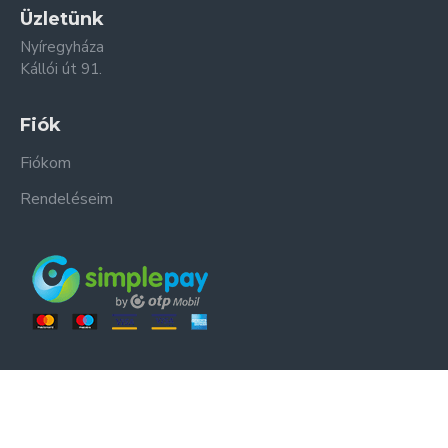
Üzletünk
Nyíregyháza
Kállói út 91.
Fiók
Fiókom
Rendeléseim
ER-ZSO Kft. © Minden jog fenntartva.