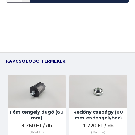
KAPCSOLÓDÓ TERMÉKEK
Fém tengely dugó (60
Redőny csapágy (60
mm)
mm-es tengelyhez)
3 260 Ft / db
1 220 Ft / db
(Bruttó)
(Bruttó)