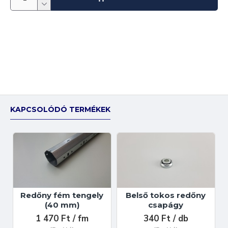
KAPCSOLÓDÓ TERMÉKEK
Redőny fém tengely
Belső tokos redőny
(40 mm)
csapágy
1 470 Ft / fm
340 Ft / db