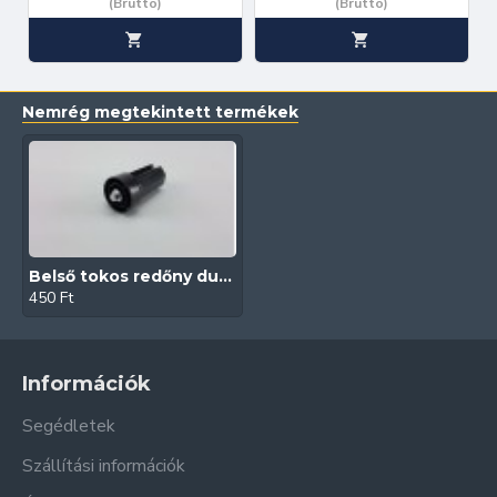
(Bruttó)
(Bruttó)
Nemrég megtekintett termékek
Belső tokos redőny dugó (40-es tengelyhez)
450 Ft
Információk
Segédletek
Szállítási információk