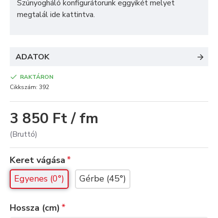
Szúnyogháló konfigurátorunk
eggyikét melyet
megtalál
ide kattintva
.
ADATOK
RAKTÁRON
Cikkszám:
392
3 850 Ft / fm
(Bruttó)
Keret vágása
Egyenes (0°)
Gérbe (45°)
Hossza (cm)