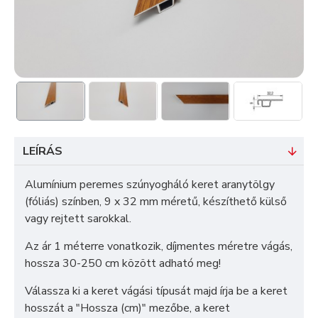
LEÍRÁS
Alumínium peremes szúnyogháló keret aranytölgy
(fóliás) színben, 9 x 32 mm méretű, készíthető külső
vagy rejtett sarokkal.
Az ár 1 méterre vonatkozik, díjmentes méretre vágás,
hossza 30-250 cm között adható meg!
Válassza ki a keret vágási típusát majd írja be a keret
hosszát a "Hossza (cm)" mezőbe, a keret