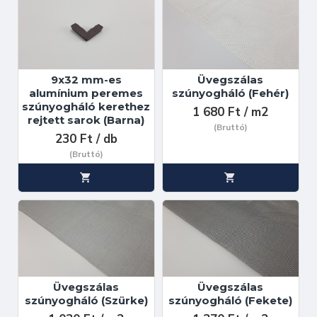
9x32 mm-es
Üvegszálas
alumínium peremes
szúnyogháló (Fehér)
szúnyogháló kerethez
1 680 Ft / m2
rejtett sarok (Barna)
(Bruttó)
230 Ft / db
(Bruttó)
Üvegszálas
Üvegszálas
szúnyogháló (Szürke)
szúnyogháló (Fekete)