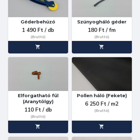
Géderbehúzó
Szúnyogháló géder
1 490 Ft / db
180 Ft / fm
(Bruttó)
(Bruttó)
Elforgatható fül
Pollen háló (Fekete)
(Aranytölgy)
6 250 Ft / m2
110 Ft / db
(Bruttó)
(Bruttó)