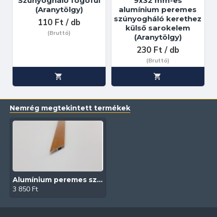
Szúnyogháló fogófül
9x32 mm-es
(Aranytölgy)
alumínium peremes
szúnyogháló kerethez
110 Ft / db
külső sarokelem
(Bruttó)
(Aranytölgy)
230 Ft / db
(Bruttó)
Nemrég megtekintett termékek
Alumínium peremes szúnyogháló keret (9x32 mm | Aranytölgy)
3 850 Ft