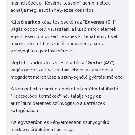
mennyiségét a "Kosárba teszem" gomb mellet
adhatja meg, ezután helyezze kosarába.
Külső sarkos
készítés esetén az "
Egyenes (0°)
"
vágás opciót kell választani, a külső sarok elemek
együttesen 3,6 cm-ert tesznek ki, tehát ennyit kell
levonni a keret hosszából, hogy megkapjuk a
szúnyogháló gyártási méretét.
Rejtett sarkos
készítés esetén a "
Gérbe (45°)
"
vágás opciót kell választani, ebben az esetben a
megadott méret lesz a szúnyogháló gyártási mérete.
A kompatibilis sarok elemeket a lentébb található
"Kapcsolódó termékek"-nél találja vagy az
alumínium peremes szúnyogháló alkatrészek
kategóriában.
Az egyszerűbb és kényelmesebb szúnyogháló
rendelés érdekében használja