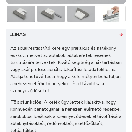
LEÍRÁS
Az ablakréstisztító kefe egy praktikus és hatékony
eszköz, melyet az ablakok, ablakeretek réseinek
tisztítására terveztek. Kiváló segítség a háztartásban
vagy akár professzionális takarítási feladatokhoz is.
Alakja lehetővé teszi, hogy a kefe mélyen behatoljon
a nehezen elérhető helyekre, és eltávolítsa a
szennyeződéseket.
Többfunkciós:
A kefék úgy lettek kialakítva, hogy
könnyedén behatoljanak a nehezen elérhető résekbe,
sarokokba. Ideálisak a szennyeződések eltávolítására
ablaknyílásokból, redőnyökből, szellőzőkből,
tolóajtókból.