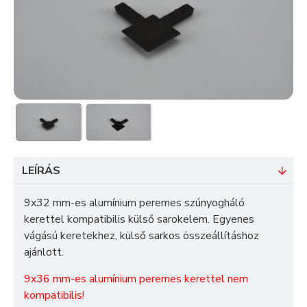
LEÍRÁS
9x32 mm-es alumínium peremes szúnyogháló
kerettel kompatibilis külső sarokelem. Egyenes
vágású keretekhez, külső sarkos összeállításhoz
ajánlott.
9x36 mm-es alumínium peremes kerettel nem
kompatibilis!