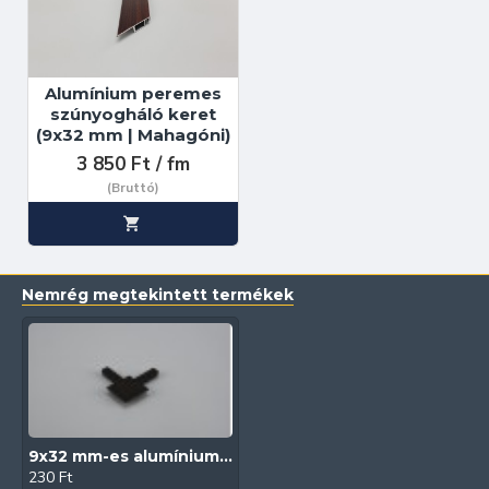
Alumínium peremes
szúnyogháló keret
(9x32 mm | Mahagóni)
3 850 Ft / fm
(Bruttó)
Nemrég megtekintett termékek
9x32 mm-es alumínium peremes szúnyogháló kerethez külső sarokelem (Barna)
230 Ft