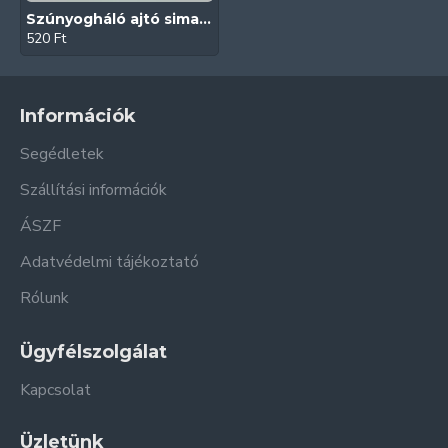
Szúnyogháló ajtó sima talpú íves fogantyú (Fehér)
520 Ft
Információk
Segédletek
Szállítási információk
ÁSZF
Adatvédelmi tájékoztató
Rólunk
Ügyfélszolgálat
Kapcsolat
Üzletünk