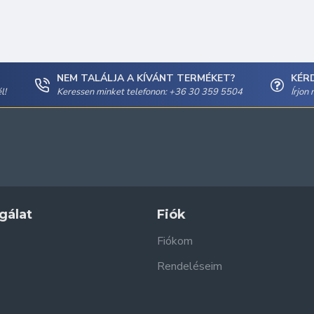
NEM TALÁLJA A KÍVÁNT TERMÉKET?
KÉR
l!
Keressen minket telefonon: +36 30 359 5504
Írjon
gálat
Fiók
Fiókom
Rendeléseim