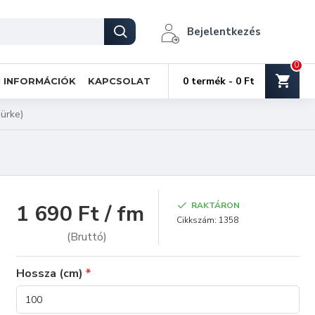
Bejelentkezés
0
0 termék - 0 Ft
I INFORMÁCIÓK
KAPCSOLAT
ürke)
1 690 Ft / fm
RAKTÁRON
Cikkszám:
1358
(Bruttó)
Hossza (cm)