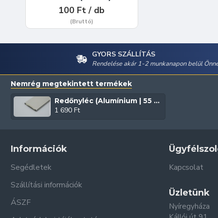
100 Ft / db
(Bruttó)
GYORS SZÁLLÍTÁS
Rendelése akár 1-2 munkanapon belül Önné
Nemrég megtekintett termékek
Redőnyléc (Alumínium | 55 mm | Szürke)
1 690 Ft
Információk
Ügyfélszol
Segédletek
Kapcsolat
Szállítási információk
Üzletünk
ÁSZF
Nyíregyháza
Kállói út 91.