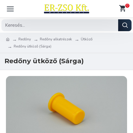
0
Redőny
Redőny alkatrészek
Ütköző
Redőny ütköző (Sárga)
Redőny ütköző (Sárga)