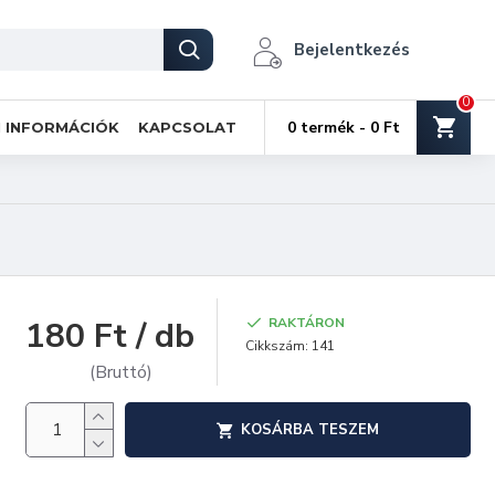
Bejelentkezés
0
0 termék - 0 Ft
I INFORMÁCIÓK
KAPCSOLAT
180 Ft / db
RAKTÁRON
Cikkszám:
141
(Bruttó)
KOSÁRBA TESZEM