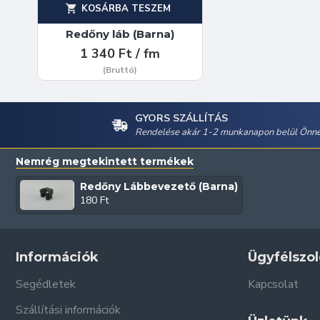
KOSÁRBA TESZEM
Redőny láb (Barna)
1 340 Ft / fm
(Bruttó)
GYORS SZÁLLÍTÁS
Rendelése akár 1-2 munkanapon belül Önné
Nemrég megtekintett termékek
Redőny Lábbevezető (Barna)
180 Ft
Információk
Ügyfélszol
Segédletek
Kapcsolat
Szállítási információk