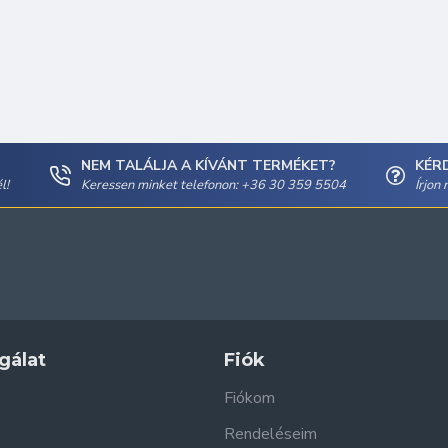
NEM TALÁLJA A KÍVÁNT TERMÉKET?
KÉR
l!
Keressen minket telefonon: +36 30 359 5504
Írjon
gálat
Fiók
Fiókom
Rendeléseim